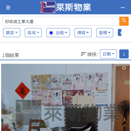
類型
區域
出租
價錢
面積
排序
:
日期
↓
1個結果