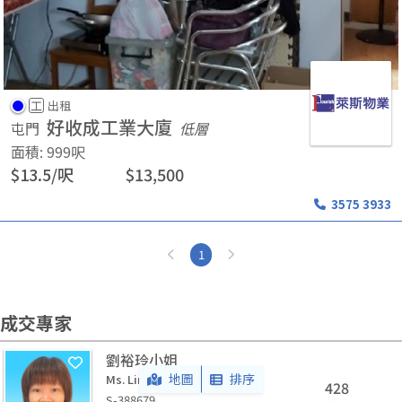
工
出租
好收成工業大廈
屯門
低層
面積
:
999
呎
$
13.5
/
呎
$
13,500
3575 3933
1
成交專家
劉裕玲小姐
地圖
排序
Ms. Linda Y. L. Lau
428
S-388679