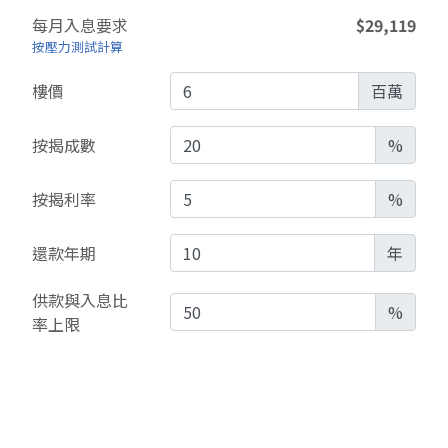
每月入息要求
$
29,119
按壓力測試計算
樓價
百萬
按揭成數
%
按揭利率
%
還款年期
年
供款與入息比
%
率上限