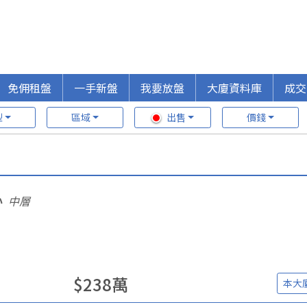
免佣租盤
一手新盤
我要放盤
大廈資料庫
成交
型
區域
出售
價錢
心
中層
$
238
萬
本大