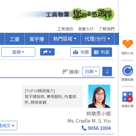
工商資訊
我要入行
了解我們
熱門區域
代理/分行
工廈
寫字樓
面積
地圖
列表
我的心水
排序
:
日期
↓
瀏覽紀錄
[TOP10精英推介]
寫字樓裝修, 實用靚則, 內置廁
所, 開揚景觀
按揭計算
姚敏思小姐
Ms. Cradle M. S. Yiu
廈成交
9056 1004