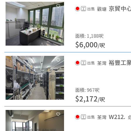
京貿中
觀塘
工
出售
面積
:
1,188
呎
$
6,000
/
呎
裕豐工
荃灣
工
出售
面積
:
967
呎
$
2,172
/
呎
W212.
荃灣
工
出售