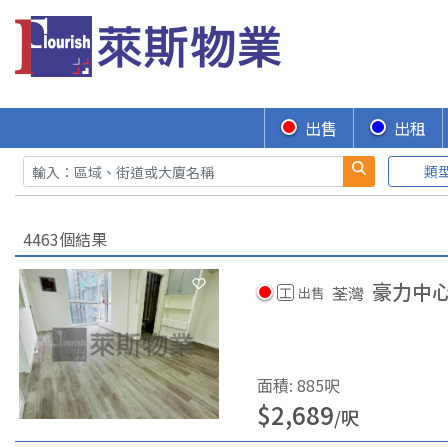
出售
出租
類
4463個結果
豪力中
荃灣
工
出售
面積
:
885
呎
$
2,689
/
呎