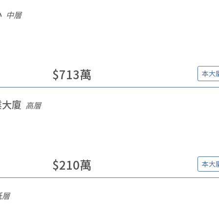
心
中層
$
713
萬
本大
業大廈
高層
$
210
萬
本大
低層