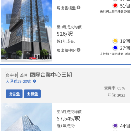
51
個
現出售樓盤
:
未於網上顯示樓盤
60
個
至8月成交均價
:
$
26
/
呎
16
個
近1年成交
:
37
個
現出租樓盤
:
未於網上顯示樓盤
10
個
國際企業中心三期
寫字樓
荃灣
大涌道18-20號
實用率
:
65
%
出售盤
出租盤
年份
:
2021
至8月成交均價
:
$
7,545
/
呎
44
個
近1年成交
: