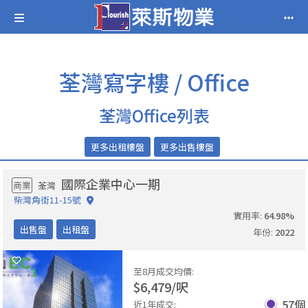
荃灣寫字樓 / Office
荃灣Office列表
更多出租樓盤
更多出售樓盤
國際企業中心一期
商業
荃灣
柴灣角街11-15號
實用率
:
64.98
%
出售盤
出租盤
年份
:
2022
至8月成交均價
:
$
6,479
/
呎
57
個
近1年成交
: