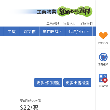
工商資訊
我要入行
了解我們
熱門區域
代理/分行
工廈
寫字樓
我的心水
瀏覽紀錄
更多出租樓盤
更多出售樓盤
按揭計算
至8月成交均價
:
$
22
/
呎