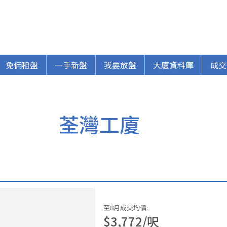
免佣租盤
一手新盤
我要放盤
大廈資料庫
成交
荃灣工廈
至8月成交均價
:
$
3,772
/
呎