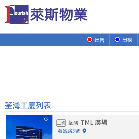
出售
出租
荃灣工廈列表
TML 廣場
荃灣
工業
海盛路3號