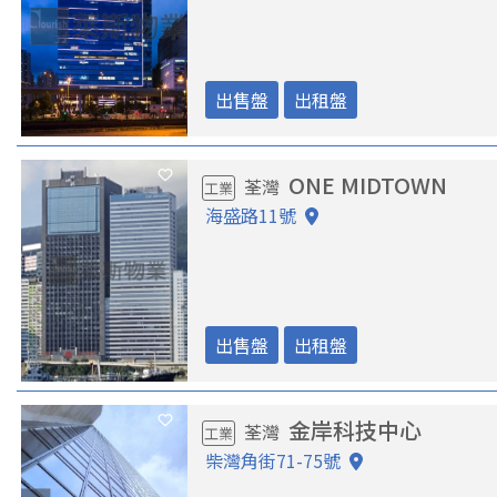
出售盤
出租盤
ONE MIDTOWN
荃灣
工業
海盛路11號
出售盤
出租盤
金岸科技中心
荃灣
工業
柴灣角街71-75號