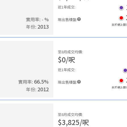
近1年成交
:
實用率
:
- %
現出售樓盤
:
未於網上顯
2013
年份
:
至8月成交均價
:
$
0
/
呎
近1年成交
:
66.5
%
實用率
:
現出售樓盤
:
未於網上顯
2012
年份
:
至8月成交均價
:
$
3,825
/
呎