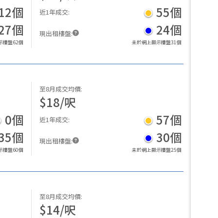
12
個
55
個
近1年成交
:
27
個
24
個
現出租樓盤
:
示樓盤
62
個
未於網上顯示樓盤
31
個
至8月成交均價
:
$
18
/
呎
0
個
57
個
近1年成交
:
35
個
30
個
現出租樓盤
:
示樓盤
60
個
未於網上顯示樓盤
25
個
至8月成交均價
:
$
14
/
呎