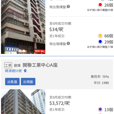
26
個
現出售樓盤
:
未於網上顯示樓盤
84
個
至8月成交均價
:
$
34
/
呎
66
個
近1年成交
:
29
個
現出租樓盤
:
未於網上顯示樓盤
37
個
開聯工業中心A座
工業
觀塘
開源道55號
實用率
:
75
%
出售盤
出租盤
年份
:
1985
至8月成交均價
:
$
3,572
/
呎
13
個
近1年成交
: