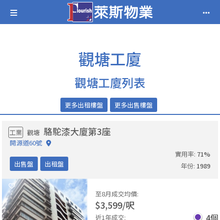
觀塘工廈
觀塘工廈列表
更多出租樓盤
更多出售樓盤
駱駝漆大廈第3座
工業
觀塘
開源道60號
實用率
:
71
%
出售盤
出租盤
年份
:
1989
至8月成交均價
:
$
3,599
/
呎
4
個
近1年成交
: