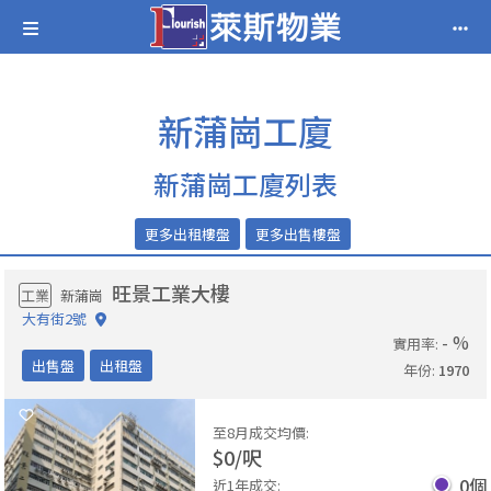
新蒲崗工廈
新蒲崗工廈列表
更多出租樓盤
更多出售樓盤
旺景工業大樓
工業
新蒲崗
大有街2號
- %
實用率
:
出售盤
出租盤
年份
:
1970
至8月成交均價
:
$
0
/
呎
0
個
近1年成交
: