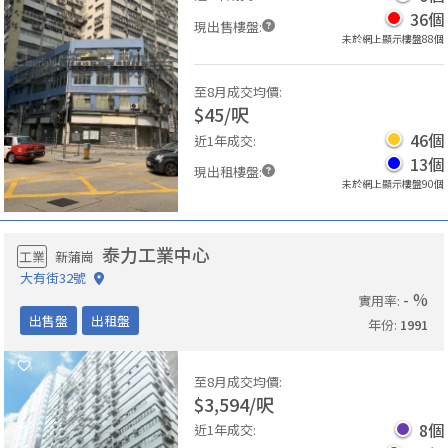
36
個
現出售樓盤
:
未於網上顯示樓盤
88
個
至8月成交均價
:
$
45
/
呎
46
個
近1年成交
:
13
個
現出租樓盤
:
未於網上顯示樓盤
90
個
泰力工業中心
工業
新蒲崗
大有街32號
- %
實用率
:
出售盤
出租盤
年份
:
1991
至8月成交均價
:
$
3,594
/
呎
8
個
近1年成交
: