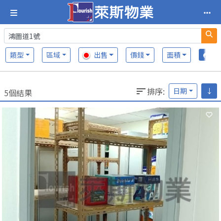
類型
區域
出售
價錢
面積
排序
:
日期
↓
5個結果