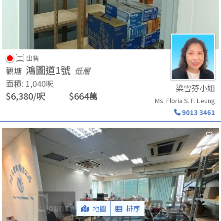
工
出售
鴻圖道1號
觀塘
低層
面積
:
1,040
呎
梁雪芬小姐
$
6,380
/
呎
$
664
萬
Ms. Floria S. F. Leung
9013 3461
地圖
排序