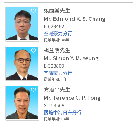
張國誠先生
Mr. Edmond K. S. Chang
E-029462
荃灣豪力分行
從業年期
:
38
年
楊益明先生
Mr. Simon Y. M. Yeung
E-323809
荃灣豪力分行
從業年期
:
-
年
方治平先生
Mr. Terence C. P. Fong
S-454509
觀塘中海日升分行
從業年期
:
13
年