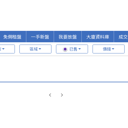
免佣租盤
一手新盤
我要放盤
大廈資料庫
成交
型
區域
已售
價錢