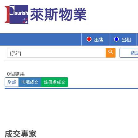
出售
出租
類
0個結果
全部
市場成交
註冊處成交
成交專家