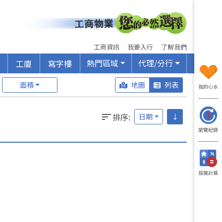
工商資訊
我要入行
了解我們
熱門區域
代理/分行
工廈
寫字樓
面積
地圖
列表
我的心水
排序
:
日期
↓
瀏覽紀錄
按揭計算