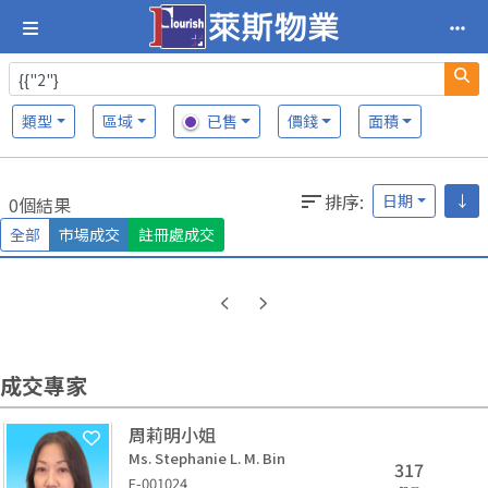
類型
區域
已售
價錢
面積
排序
:
日期
↓
0個結果
全部
市場成交
註冊處成交
成交專家
周莉明小姐
Ms. Stephanie L. M. Bin
317
E-001024