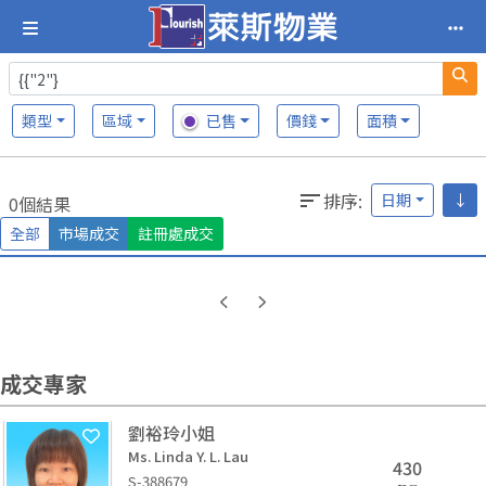
類型
區域
已售
價錢
面積
排序
:
日期
↓
0個結果
全部
市場成交
註冊處成交
成交專家
劉裕玲小姐
Ms. Linda Y. L. Lau
430
S-388679