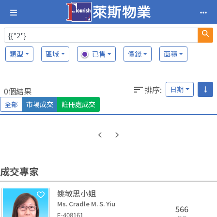
類型
區域
已售
價錢
面積
排序
:
日期
↓
0個結果
全部
市場成交
註冊處成交
成交專家
姚敏思小姐
Ms. Cradle M. S. Yiu
566
E-408161