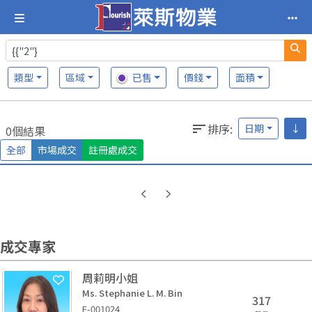
類型
區域
已售
價錢
面積
排序
:
日期
↓
0個結果
全部
市場成交
註冊處成交
成交專家
周莉明小姐
Ms. Stephanie L. M. Bin
317
E-001024