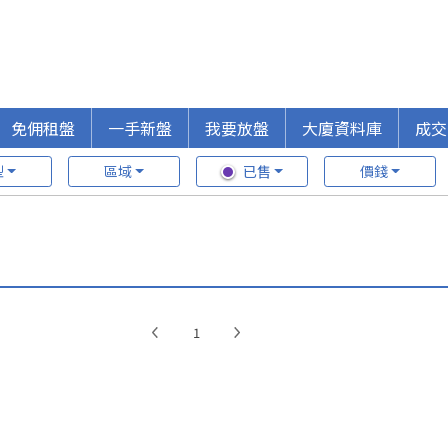
免佣租盤
一手新盤
我要放盤
大廈資料庫
成交
型
區域
已售
價錢
1