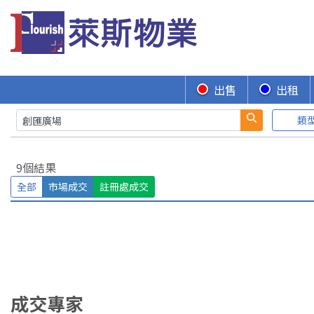
出售
出租
類
9個結果
全部
市場成交
註冊處成交
成交專家