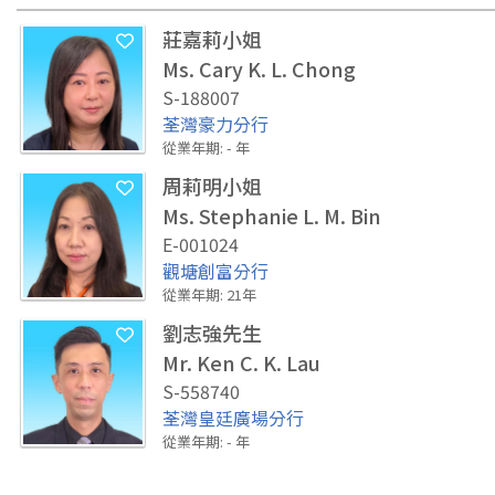
莊嘉莉小姐
Ms. Cary K. L. Chong
S-188007
荃灣豪力分行
從業年期
:
-
年
周莉明小姐
Ms. Stephanie L. M. Bin
E-001024
觀塘創富分行
從業年期
:
21
年
劉志強先生
Mr. Ken C. K. Lau
S-558740
荃灣皇廷廣場分行
從業年期
:
-
年