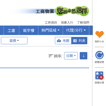
工商資訊
我要入行
了解我們
熱門區域
代理/分行
工廈
寫字樓
面積
地圖
列表
我的心水
排序
:
日期
↓
瀏覽紀錄
按揭計算