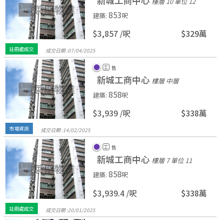
新城工商中心
樓層 10
單位 12
853
建築
:
呎
$3,857 /
呎
$329萬
註冊處成交
成交日期 :
07/
04/
2025
工
售
新城工商中心
樓層 中層
858
建築
:
呎
$3,939 /
呎
$338萬
市場資訊
成交日期 :
14/
02/
2025
工
售
新城工商中心
樓層 7
單位 11
858
建築
:
呎
$3,939.4 /
呎
$338萬
註冊處成交
成交日期 :
20/
01/
2025