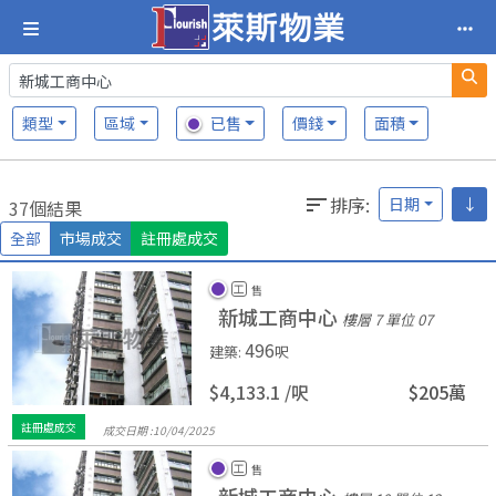
類型
區域
已售
價錢
面積
排序
:
日期
↓
37個結果
全部
市場成交
註冊處成交
工
售
新城工商中心
樓層 7
單位 07
496
建築
:
呎
$4,133.1 /
呎
$205萬
註冊處成交
成交日期 :
10/
04/
2025
工
售