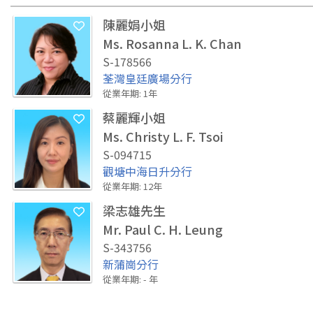
陳麗娟小姐
Ms. Rosanna L. K. Chan
S-178566
荃灣皇廷廣場分行
從業年期
:
1
年
蔡麗輝小姐
Ms. Christy L. F. Tsoi
S-094715
觀塘中海日升分行
從業年期
:
12
年
梁志雄先生
Mr. Paul C. H. Leung
S-343756
新蒲崗分行
從業年期
:
-
年