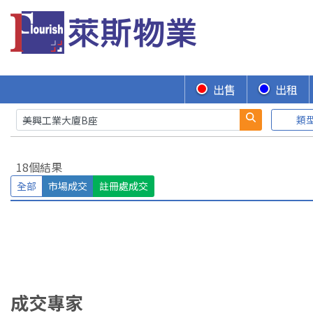
出售
出租
類
18個結果
全部
市場成交
註冊處成交
成交專家