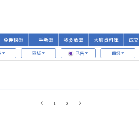
免佣租盤
一手新盤
我要放盤
大廈資料庫
成交
型
區域
已售
價錢
1
2