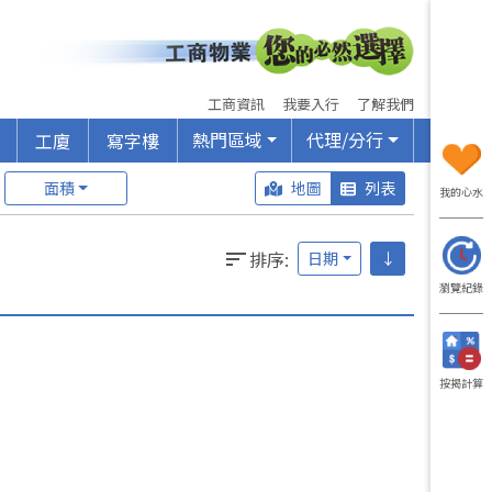
工商資訊
我要入行
了解我們
熱門區域
代理/分行
工廈
寫字樓
面積
地圖
列表
我的心水
排序
:
日期
↓
瀏覽紀錄
按揭計算