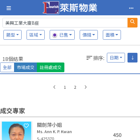
類型
區域
已售
價錢
面積
排序
:
日期
↓
18個結果
全部
市場成交
註冊處成交
1
2
成交專家
關劍萍小姐
Ms. Ann K. P. Kwan
450
S-425370