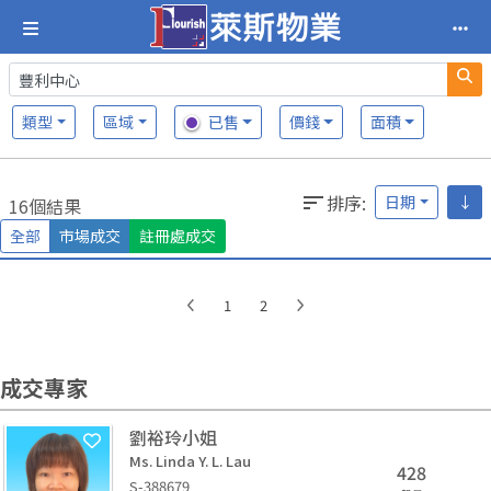
類型
區域
已售
價錢
面積
排序
:
日期
↓
16個結果
全部
市場成交
註冊處成交
1
2
成交專家
劉裕玲小姐
Ms. Linda Y. L. Lau
428
S-388679