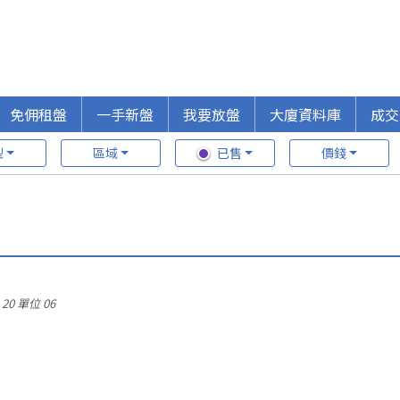
免佣租盤
一手新盤
我要放盤
大廈資料庫
成交
型
區域
已售
價錢
20
單位 06