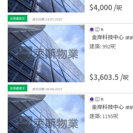
$4,000 /
呎
註冊處成交
成交日期 :
14/
07/
2025
工
售
金岸科技中心
樓層 
建築
:
呎
992
$3,603.5 /
呎
註冊處成交
成交日期 :
06/
06/
2025
工
售
金岸科技中心
樓層 
建築
:
呎
1195