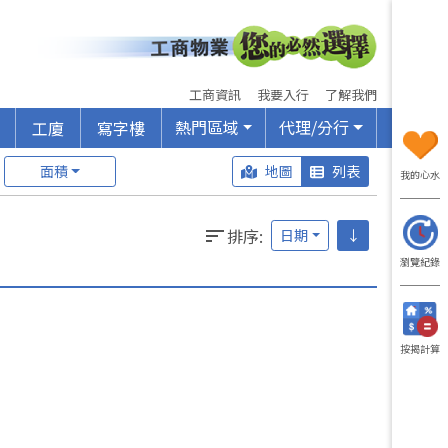
工商資訊
我要入行
了解我們
熱門區域
代理/分行
工廈
寫字樓
面積
地圖
列表
我的心水
排序
:
日期
↓
瀏覽紀錄
按揭計算