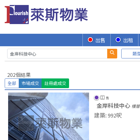
出售
出租
類
202個結果
全部
市場成交
註冊處成交
工
售
金岸科技中心
樓層 
建築
:
呎
992