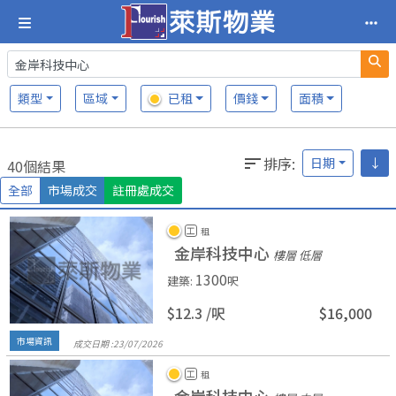
類型
區域
已租
價錢
面積
排序
:
日期
↓
40個結果
全部
市場成交
註冊處成交
工
租
金岸科技中心
樓層 低層
1300
建築
:
呎
$12.3 /
呎
$16,000
市場資訊
成交日期 :
23/
07/
2026
工
租