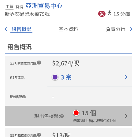
亞洲貿易中心
工貿
葵涌
新界葵涌梨木道79
號
15
分鐘
租售概況
基本資料
負責分行
租售概況
$
2,674
/
呎
至8月買賣成交均價
:
3
宗
近1年成交
:
-
現出售呎價
:
15
個
現出售樓盤
:
未於網上顯示樓盤
101
個
$
13
/
呎
至8月租務成交均價
: