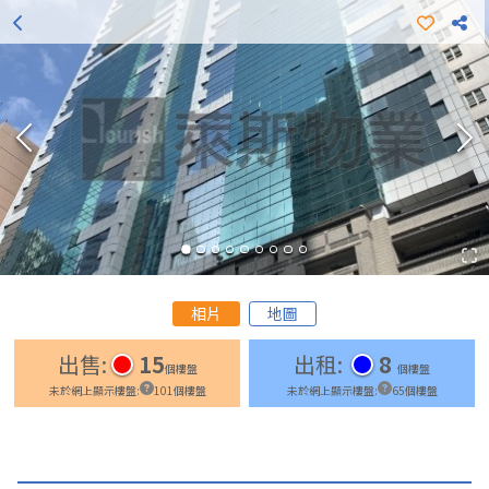
更多出租樓盤
更多出售樓盤
相片
地圖
出售
:
15
出租
:
8
個樓盤
個樓盤
未於網上顯示樓盤
:
101
個樓盤
未於網上顯示樓盤
:
65
個樓盤