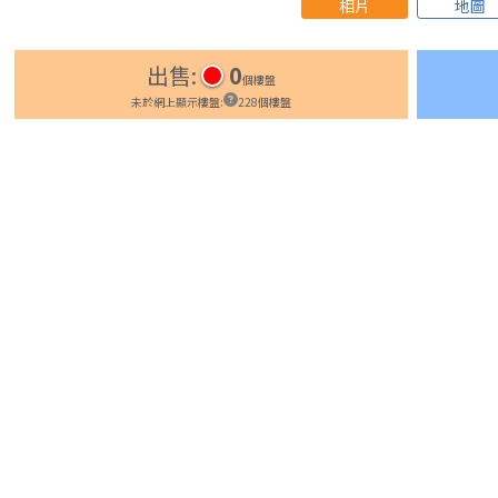
相片
地圖
出售
:
0
個樓盤
未於網上顯示樓盤
:
228
個樓盤