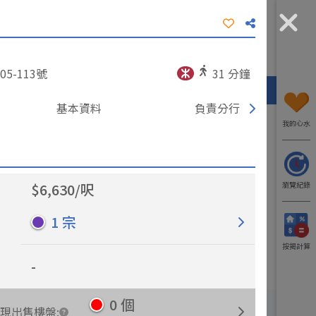
工商資訊
我要入行
了解我們
5-113
號
31
分鐘
熱門區域
代理/分行
工廈
寫字樓
基本資料
負責分行
我的心水
$
6,630
/
呎
瀏覽紀錄
1
宗
更多出租樓盤
更多出售樓盤
按揭計算
-
0
個
現出售樓盤
: