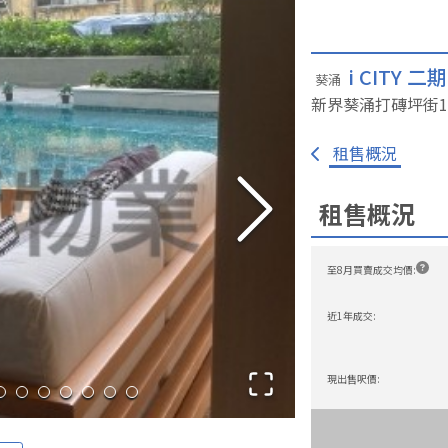
i CITY 二期
葵涌
新界葵涌打磚坪街10
免佣租盤
一手新盤
我要放盤
大廈資料庫
成交
租售概況
租售概況
至8月買賣成交均價
:
近1年成交
:
現出售呎價
: