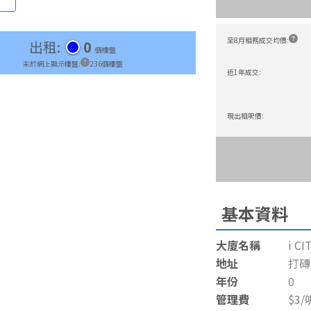
至8月租務成交均價
:
出租
:
0
個樓盤
未於網上顯示樓盤
:
236
個樓盤
近1年成交
:
現出租呎價
:
基本資料
大廈名稱
i C
地址
打磚
年份
0
管理費
$3/