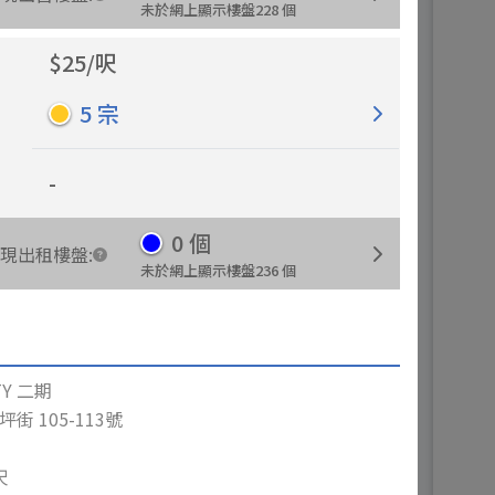
未於網上顯示樓盤
228
個
$
25
/
呎
5
宗
-
0
個
現出租樓盤
:
未於網上顯示樓盤
236
個
ITY 二期
坪街 105-113號
呎