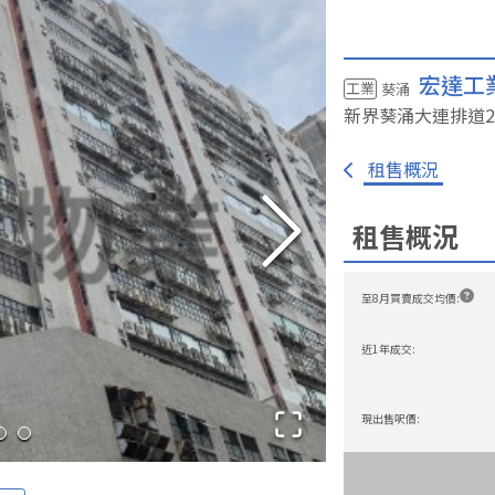
宏達工
工業
葵涌
新界葵涌大連排道21
免佣租盤
一手新盤
我要放盤
大廈資料庫
成交
租售概況
租售概況
至8月買賣成交均價
:
近1年成交
:
現出售呎價
: