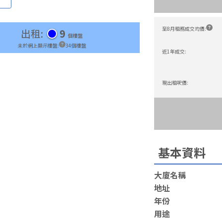
至8月租務成交均價
:
出租
:
9
個樓盤
未於網上顯示樓盤
:
34
個樓盤
近1年成交
:
現出租呎價
:
基本資料
大廈名稱
地址
年份
用途