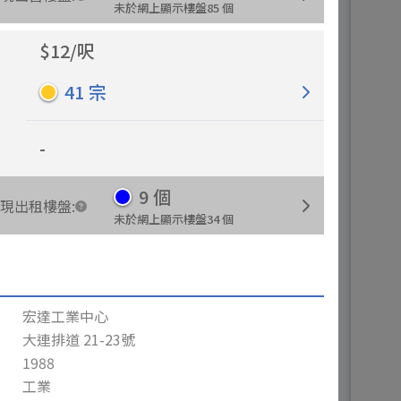
未於網上顯示樓盤
85
個
$
12
/
呎
41
宗
-
9
個
現出租樓盤
:
未於網上顯示樓盤
34
個
宏達工業中心
大連排道 21-23號
1988
工業