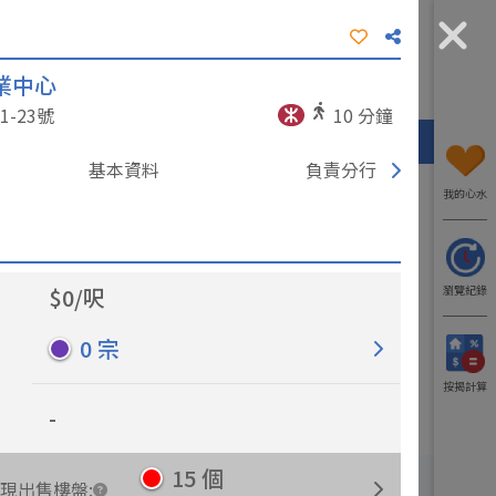
業中心
工商資訊
我要入行
了解我們
-23
號
10
分鐘
熱門區域
代理/分行
工廈
寫字樓
基本資料
負責分行
我的心水
$
0
/
呎
瀏覽紀錄
0
宗
更多出租樓盤
更多出售樓盤
按揭計算
-
15
個
現出售樓盤
: