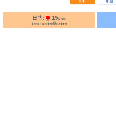
相片
地圖
出售
:
15
個樓盤
未於網上顯示樓盤
:
85
個樓盤