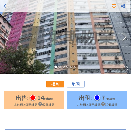
更多出租樓盤
更多出售樓盤
相片
地圖
出售
:
14
出租
:
7
個樓盤
個樓盤
未於網上顯示樓盤
:
62
個樓盤
未於網上顯示樓盤
:
30
個樓盤