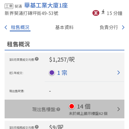
華基工業大廈1座
工業
葵涌
新界葵涌打磚坪街49-53
號
15
分鐘
租售概況
基本資料
負責分行
租售概況
$
1,257
/
呎
至8月買賣成交均價
:
1
宗
近1年成交
:
-
現出售呎價
:
14
個
現出售樓盤
:
未於網上顯示樓盤
62
個
$
9
/
呎
至8月租務成交均價
: