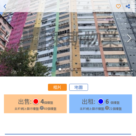
更多出租樓盤
更多出售樓盤
相片
地圖
出售
:
4
出租
:
6
個樓盤
個樓盤
未於網上顯示樓盤
:
48
個樓盤
未於網上顯示樓盤
:
21
個樓盤