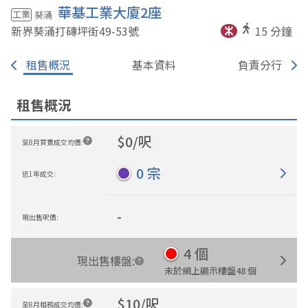
華基工業大廈2座
工業
葵涌
新界葵涌打磚坪街49-53
號
15
分鐘
租售概況
基本資料
負責分行
租售概況
$
0
/
呎
至8月買賣成交均價
:
0
宗
近1年成交
:
-
現出售呎價
:
4
個
現出售樓盤
:
未於網上顯示樓盤
48
個
$
10
/
呎
至8月租務成交均價
: