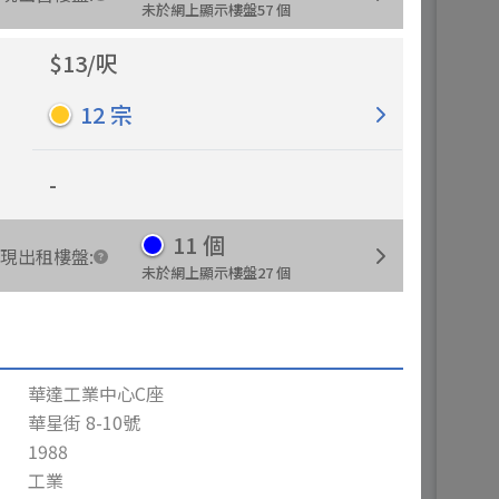
未於網上顯示樓盤
57
個
$
13
/
呎
12
宗
-
11
個
現出租樓盤
:
未於網上顯示樓盤
27
個
華達工業中心C座
華星街 8-10號
1988
工業