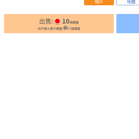
相片
地圖
出售
:
10
個樓盤
未於網上顯示樓盤
:
57
個樓盤