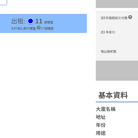
至8月租務成交均價
:
出租
:
11
個樓盤
未於網上顯示樓盤
:
27
個樓盤
近1年成交
:
現出租呎價
:
基本資料
大廈名稱
地址
年份
用途