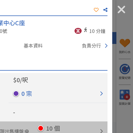
業中心C座
工商資訊
我要入行
了解我們
0
號
10
分鐘
熱門區域
代理/分行
工廈
寫字樓
基本資料
負責分行
我的心水
$
0
/
呎
瀏覽紀錄
0
宗
更多出租樓盤
更多出售樓盤
按揭計算
-
10
個
現出售樓盤
: