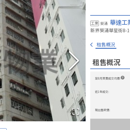
華達工
工業
葵涌
新界葵涌華星街8-1
免佣租盤
一手新盤
我要放盤
大廈資料庫
成交
租售概況
租售概況
至8月買賣成交均價
:
近1年成交
:
現出售呎價
: