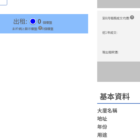
至8月租務成交均價
:
出租
:
0
個樓盤
未於網上顯示樓盤
:
0
個樓盤
近1年成交
:
現出租呎價
:
基本資料
大廈名稱
地址
年份
用途