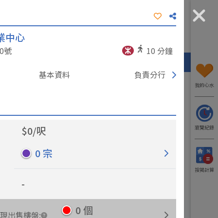
業中心
工商資訊
我要入行
了解我們
0
號
10
分鐘
熱門區域
代理/分行
工廈
寫字樓
基本資料
負責分行
我的心水
$
0
/
呎
瀏覽紀錄
0
宗
更多出租樓盤
更多出售樓盤
按揭計算
-
0
個
現出售樓盤
: