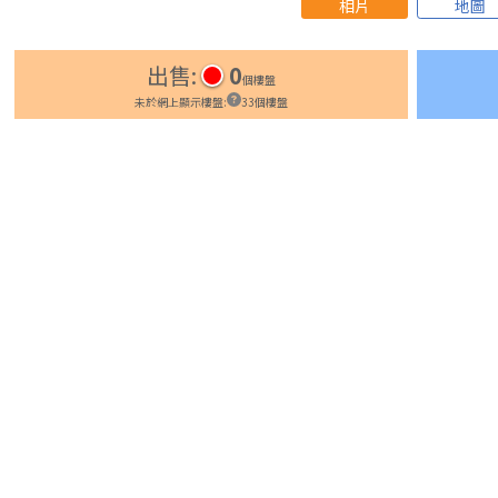
相片
地圖
出售
:
0
個樓盤
未於網上顯示樓盤
:
33
個樓盤