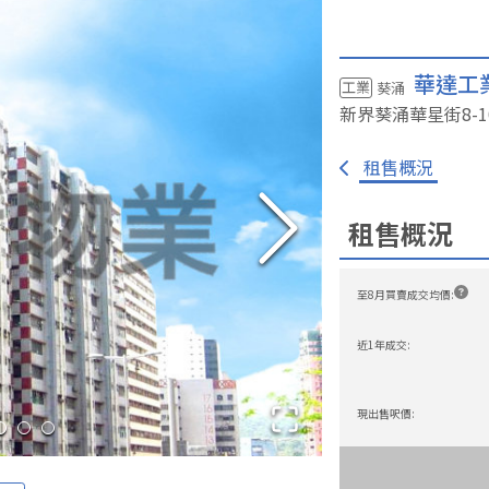
華達工
工業
葵涌
新界葵涌華星街8-1
免佣租盤
一手新盤
我要放盤
大廈資料庫
成交
租售概況
租售概況
至8月買賣成交均價
:
近1年成交
:
現出售呎價
: