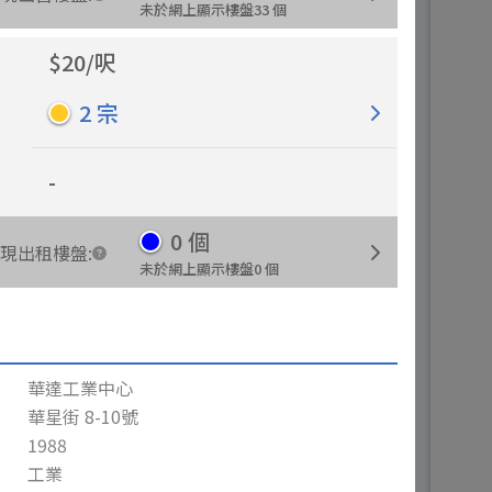
未於網上顯示樓盤
33
個
$
20
/
呎
2
宗
-
0
個
現出租樓盤
:
未於網上顯示樓盤
0
個
華達工業中心
華星街 8-10號
1988
工業