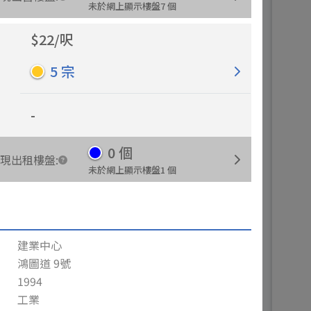
未於網上顯示樓盤
7
個
$
22
/
呎
5
宗
-
0
個
現出租樓盤
:
未於網上顯示樓盤
1
個
建業中心
鴻圖道 9號
1994
工業