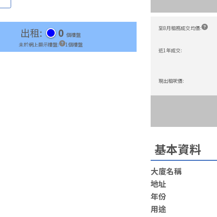
至8月租務成交均價
:
出租
:
0
個樓盤
未於網上顯示樓盤
:
1
個樓盤
近1年成交
:
現出租呎價
:
基本資料
大廈名稱
地址
年份
用途