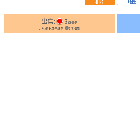
相片
地圖
出售
:
3
個樓盤
未於網上顯示樓盤
:
7
個樓盤