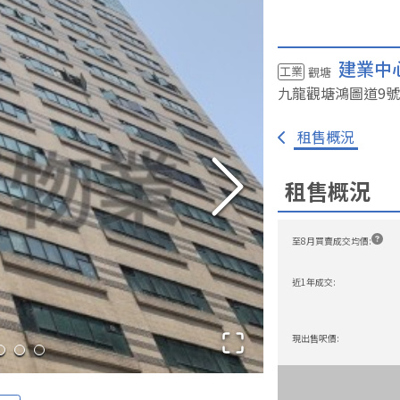
建業中
工業
觀塘
九龍觀塘鴻圖道9
號
免佣租盤
一手新盤
我要放盤
大廈資料庫
成交
租售概況
租售概況
至8月買賣成交均價
:
近1年成交
:
現出售呎價
: