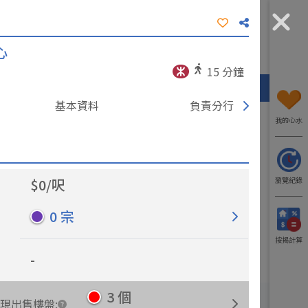
心
工商資訊
我要入行
了解我們
15
分鐘
熱門區域
代理/分行
工廈
寫字樓
基本資料
負責分行
我的心水
$
0
/
呎
瀏覽紀錄
0
宗
更多出租樓盤
更多出售樓盤
按揭計算
-
3
個
現出售樓盤
: