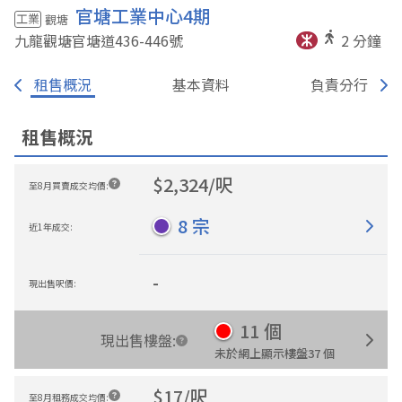
官塘工業中心4期
工業
觀塘
九龍觀塘官塘道436-446
號
2
分鐘
租售概況
基本資料
負責分行
租售概況
$
2,324
/
呎
至8月買賣成交均價
:
8
宗
近1年成交
:
-
現出售呎價
:
11
個
現出售樓盤
:
未於網上顯示樓盤
37
個
$
17
/
呎
至8月租務成交均價
: