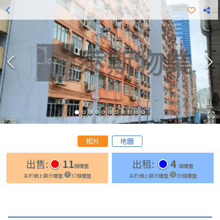
更多出租樓盤
更多出售樓盤
相片
地圖
出售
:
11
出租
:
4
個樓盤
個樓盤
未於網上顯示樓盤
:
37
個樓盤
未於網上顯示樓盤
:
39
個樓盤