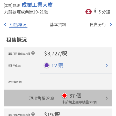
成業工業大廈
工業
觀塘
九龍觀塘成業街19-21
號
5
分鐘
租售概況
基本資料
負責分行
租售概況
$
3,727
/
呎
至8月買賣成交均價
:
12
宗
近1年成交
:
-
現出售呎價
:
37
個
現出售樓盤
:
未於網上顯示樓盤
39
個
$
19
/
呎
至8月租務成交均價
: