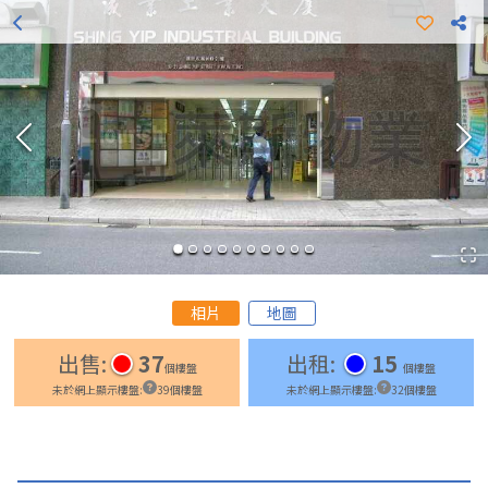
更多出租樓盤
更多出售樓盤
相片
地圖
出售
:
37
出租
:
15
個樓盤
個樓盤
未於網上顯示樓盤
:
39
個樓盤
未於網上顯示樓盤
:
32
個樓盤