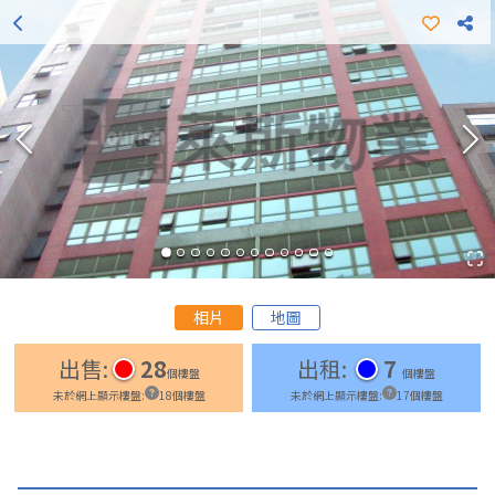
更多出租樓盤
更多出售樓盤
相片
地圖
出售
:
28
出租
:
7
個樓盤
個樓盤
未於網上顯示樓盤
:
18
個樓盤
未於網上顯示樓盤
:
17
個樓盤