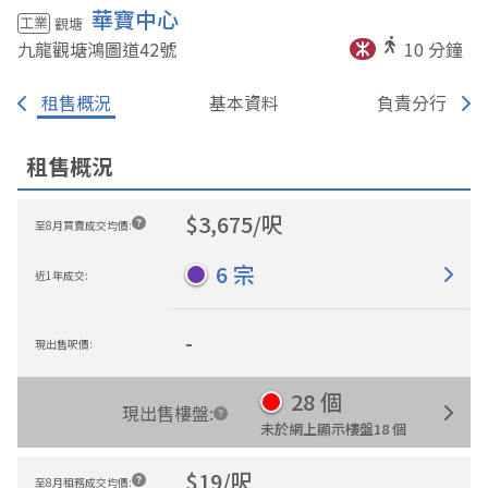
華寶中心
工業
觀塘
九龍觀塘鴻圖道42
號
10
分鐘
租售概況
基本資料
負責分行
租售概況
$
3,675
/
呎
至8月買賣成交均價
:
6
宗
近1年成交
:
-
現出售呎價
:
28
個
現出售樓盤
:
未於網上顯示樓盤
18
個
$
19
/
呎
至8月租務成交均價
: