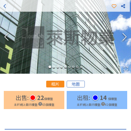
更多出租樓盤
更多出售樓盤
相片
地圖
出售
:
22
出租
:
14
個樓盤
個樓盤
未於網上顯示樓盤
:
65
個樓盤
未於網上顯示樓盤
:
41
個樓盤