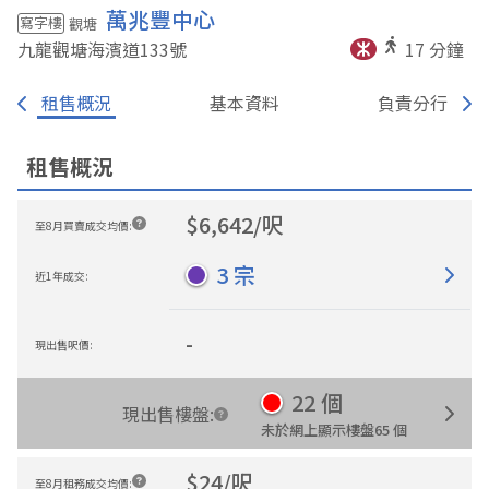
萬兆豐中心
寫字樓
觀塘
九龍觀塘海濱道133
號
17
分鐘
租售概況
基本資料
負責分行
租售概況
$
6,642
/
呎
至8月買賣成交均價
:
3
宗
近1年成交
:
-
現出售呎價
:
22
個
現出售樓盤
:
未於網上顯示樓盤
65
個
$
24
/
呎
至8月租務成交均價
: