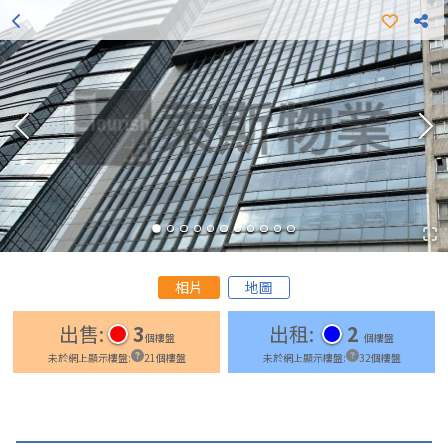
更多出租樓盤
更多出售樓盤
相片
地圖
出售
:
3
出租
:
2
個樓盤
個樓盤
未於網上顯示樓盤
:
21
個樓盤
未於網上顯示樓盤
:
32
個樓盤