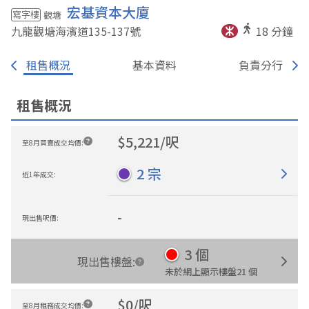
宏基資本大廈
寫字樓
觀塘
九龍觀塘海濱道135-137
號
18
分鐘
租售概況
基本資料
負責分行
租售概況
$
5,221
/
呎
至8月買賣成交均價
:
2
宗
近1年成交
:
-
現出售呎價
:
3
個
現出售樓盤
:
未於網上顯示樓盤
21
個
$
0
/
呎
至8月租務成交均價
: