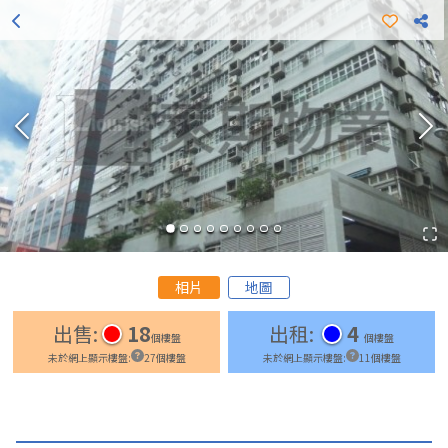
更多出租樓盤
更多出售樓盤
相片
地圖
出售
:
18
出租
:
4
個樓盤
個樓盤
未於網上顯示樓盤
:
27
個樓盤
未於網上顯示樓盤
:
11
個樓盤