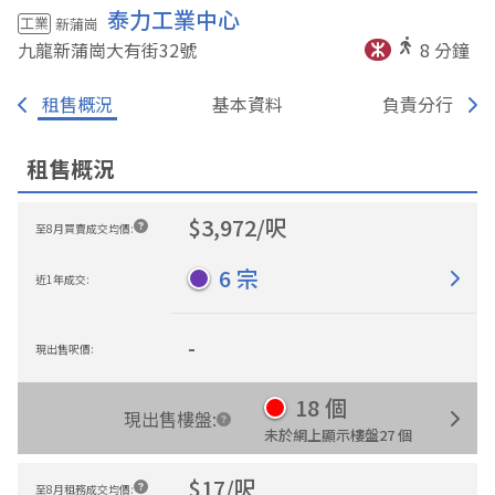
泰力工業中心
工業
新蒲崗
九龍新蒲崗大有街32
號
8
分鐘
租售概況
基本資料
負責分行
租售概況
$
3,972
/
呎
至8月買賣成交均價
:
6
宗
近1年成交
:
-
現出售呎價
:
18
個
現出售樓盤
:
未於網上顯示樓盤
27
個
$
17
/
呎
至8月租務成交均價
: