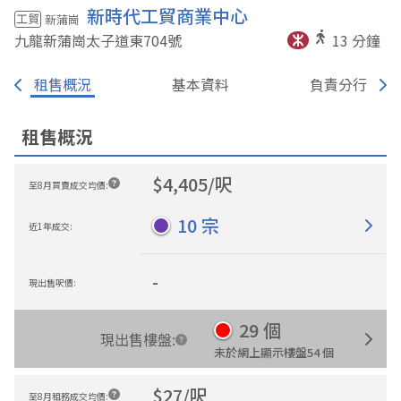
新時代工貿商業中心
工貿
新蒲崗
九龍新蒲崗太子道東704
號
13
分鐘
租售概況
基本資料
負責分行
租售概況
$
4,405
/
呎
至8月買賣成交均價
:
10
宗
近1年成交
:
-
現出售呎價
:
29
個
現出售樓盤
:
未於網上顯示樓盤
54
個
$
27
/
呎
至8月租務成交均價
: