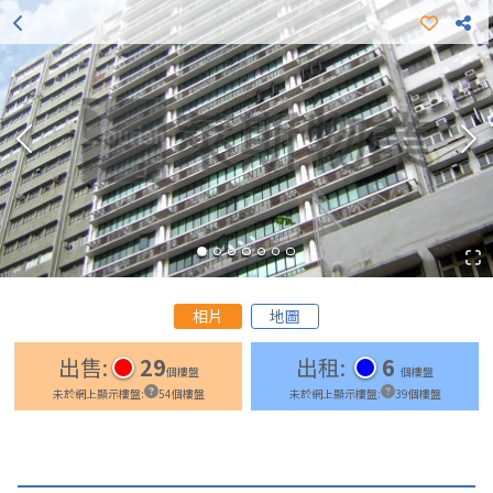
更多出租樓盤
更多出售樓盤
相片
地圖
出售
:
29
出租
:
6
個樓盤
個樓盤
未於網上顯示樓盤
:
54
個樓盤
未於網上顯示樓盤
:
39
個樓盤