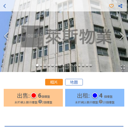
更多出租樓盤
更多出售樓盤
相片
地圖
出售
:
6
出租
:
4
個樓盤
個樓盤
未於網上顯示樓盤
:
2
個樓盤
未於網上顯示樓盤
:
10
個樓盤