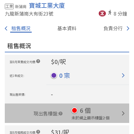
寶城工業大廈
工業
新蒲崗
九龍新蒲崗大有街23
號
8
分鐘
租售概況
基本資料
負責分行
租售概況
$
0
/
呎
至8月買賣成交均價
:
0
宗
近1年成交
:
-
現出售呎價
:
6
個
現出售樓盤
:
未於網上顯示樓盤
2
個
$
31
/
呎
至8月租務成交均價
: