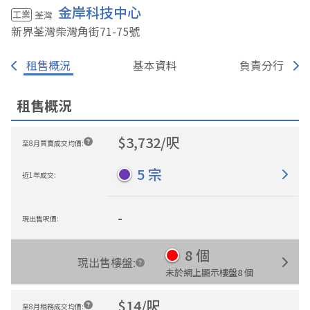
金岸科技中心
工業
荃灣
新界荃灣柴灣角街71-75
號
租售概況
基本資料
負責分行
租售概況
$
3,732
/
呎
至8月買賣成交均價
:
5
宗
近1年成交
:
-
現出售呎價
:
8
個
現出售樓盤
:
未於網上顯示樓盤
8
個
$
14
/
呎
至8月租務成交均價
: