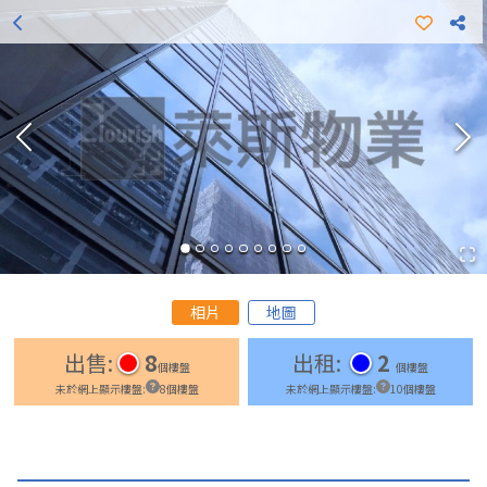
更多出租樓盤
更多出售樓盤
相片
地圖
出售
:
8
出租
:
2
個樓盤
個樓盤
未於網上顯示樓盤
:
8
個樓盤
未於網上顯示樓盤
:
10
個樓盤