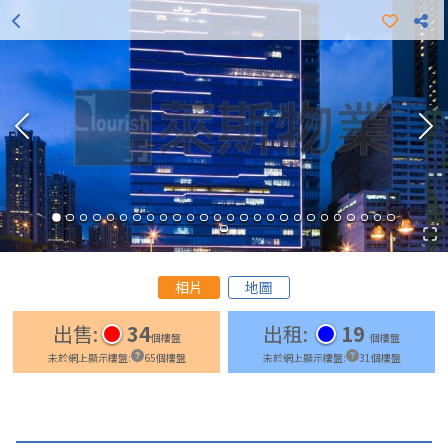
更多出租樓盤
更多出售樓盤
相片
地圖
出售
:
34
出租
:
19
個樓盤
個樓盤
未於網上顯示樓盤
:
65
個樓盤
未於網上顯示樓盤
:
31
個樓盤