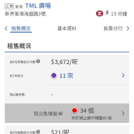
TML 廣場
工業
荃灣
新界荃灣海盛路3
號
15
分鐘
租售概況
基本資料
負責分行
租售概況
$
3,672
/
呎
至8月買賣成交均價
:
11
宗
近1年成交
:
-
現出售呎價
:
34
個
現出售樓盤
:
未於網上顯示樓盤
65
個
$
21
/
呎
至8月租務成交均價
: