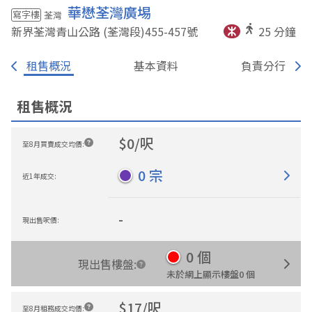
華懋荃灣廣埸
寫字樓
荃灣
新界荃灣青山公路 (荃灣段)455-457
號
25
分鐘
租售概況
基本資料
負責分行
租售概況
$
0
/
呎
至8月買賣成交均價
:
0
宗
近1年成交
:
-
現出售呎價
:
0
個
現出售樓盤
:
未於網上顯示樓盤
0
個
$
17
/
呎
至8月租務成交均價
: