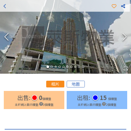
更多出租樓盤
更多出售樓盤
相片
地圖
出售
:
0
出租
:
15
個樓盤
個樓盤
未於網上顯示樓盤
:
0
個樓盤
未於網上顯示樓盤
:
2
個樓盤