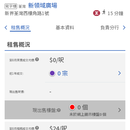
新領域廣場
寫字樓
荃灣
新界荃灣西樓角路1
號
15
分鐘
租售概況
基本資料
負責分行
租售概況
$
0
/
呎
至8月買賣成交均價
:
0
宗
近1年成交
:
-
現出售呎價
:
0
個
現出售樓盤
:
未於網上顯示樓盤
0
個
$
24
/
呎
至8月租務成交均價
: