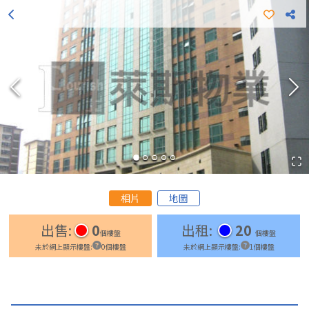
更多出租樓盤
更多出售樓盤
相片
地圖
出售
:
0
出租
:
20
個樓盤
個樓盤
未於網上顯示樓盤
:
0
個樓盤
未於網上顯示樓盤
:
1
個樓盤