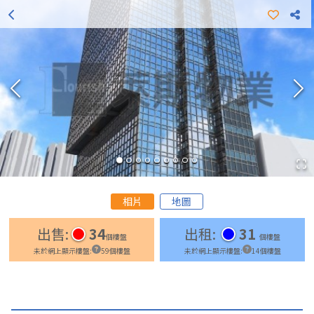
更多出租樓盤
更多出售樓盤
相片
地圖
出售
:
34
出租
:
31
個樓盤
個樓盤
未於網上顯示樓盤
:
59
個樓盤
未於網上顯示樓盤
:
14
個樓盤