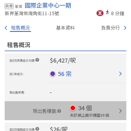
國際企業中心一期
商業
荃灣
新界荃灣柴灣角街11-15
號
8
分鐘
租售概況
基本資料
負責分行
租售概況
$
6,427
/
呎
至8月買賣成交均價
:
56
宗
近1年成交
:
-
現出售呎價
:
34
個
現出售樓盤
:
未於網上顯示樓盤
59
個
$
26
/
呎
至8月租務成交均價
: