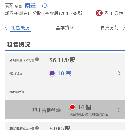
南豐中心
商業
荃灣
新界荃灣青山公路 (荃灣段)264-298
號
1
分鐘
租售概況
基本資料
負責分行
租售概況
$
6,115
/
呎
至8月買賣成交均價
:
10
宗
近1年成交
:
-
現出售呎價
:
14
個
現出售樓盤
:
未於網上顯示樓盤
47
個
$
100
/
呎
至8月租務成交均價
: