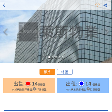
更多出租樓盤
更多出售樓盤
相片
地圖
出售
:
14
出租
:
14
個樓盤
個樓盤
未於網上顯示樓盤
:
47
個樓盤
未於網上顯示樓盤
:
51
個樓盤