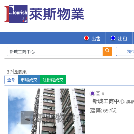
出售
出租
類
37個結果
全部
市場成交
註冊處成交
工
售
新城工商中心
樓層
建築
:
呎
697