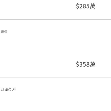
$285萬
 高層
$358萬
13
單位 23