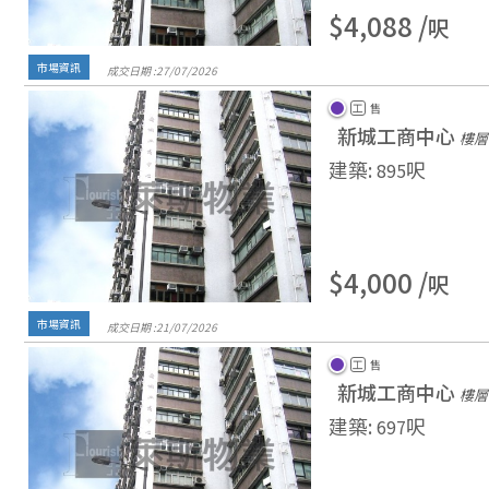
$4,088 /
呎
市場資訊
成交日期 :
27/
07/
2026
工
售
新城工商中心
樓層
建築
:
呎
895
$4,000 /
呎
市場資訊
成交日期 :
21/
07/
2026
工
售
新城工商中心
樓層 
建築
:
呎
697