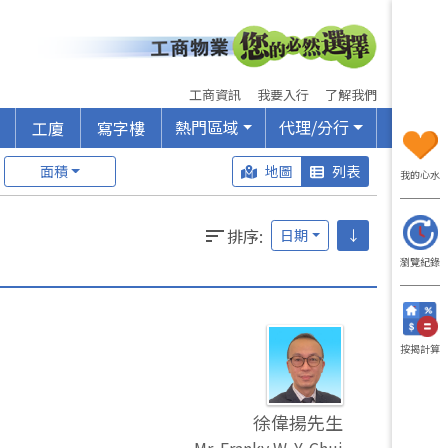
工商資訊
我要入行
了解我們
熱門區域
代理/分行
工廈
寫字樓
面積
地圖
列表
我的心水
排序
:
日期
↓
瀏覽紀錄
按揭計算
徐偉揚先生