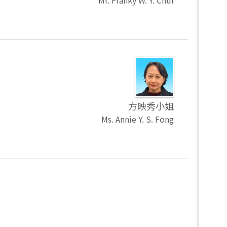
Mr. Franky W. Y. Chui
方映秀小姐
Ms. Annie Y. S. Fong