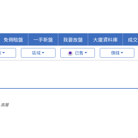
免佣租盤
一手新盤
我要放盤
大廈資料庫
成交
型
區域
已售
價錢
 高層