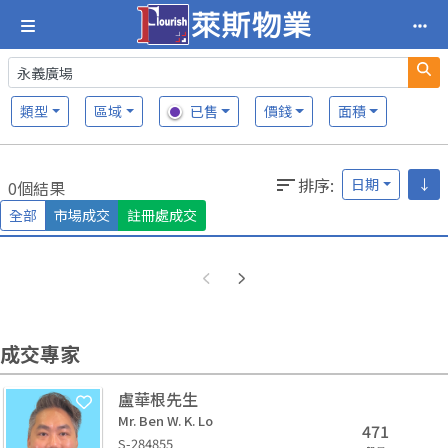
類型
區域
已售
價錢
面積
排序
:
日期
↓
0個結果
全部
市場成交
註冊處成交
成交專家
盧華根先生
Mr. Ben W. K. Lo
471
S-284855