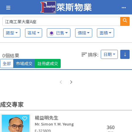
類型
區域
已售
價錢
面積
排序
:
日期
↓
0個結果
全部
市場成交
註冊處成交
成交專家
楊益明先生
Mr. Simon Y. M. Yeung
360
E-323809