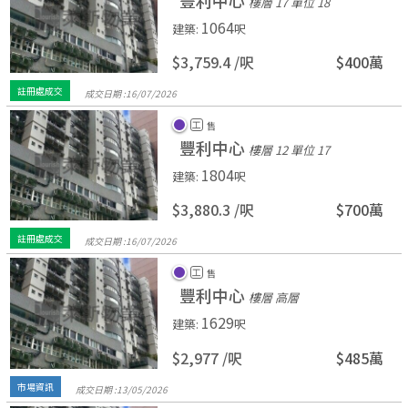
豐利中心
樓層 17
單位 18
1064
建築
:
呎
$3,759.4 /
呎
$400萬
註冊處成交
成交日期 :
16/
07/
2026
工
售
豐利中心
樓層 12
單位 17
1804
建築
:
呎
$3,880.3 /
呎
$700萬
註冊處成交
成交日期 :
16/
07/
2026
工
售
豐利中心
樓層 高層
1629
建築
:
呎
$2,977 /
呎
$485萬
市場資訊
成交日期 :
13/
05/
2026