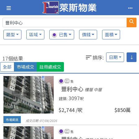
類型
區域
已售
價錢
面積
排序
:
日期
↓
17個結果
全部
市場成交
註冊處成交
工
售
豐利中心
樓層 中層
3097
建築
:
呎
$2,744 /
呎
$850萬
市場資訊
成交日期 :
07/
08/
2026
工
售