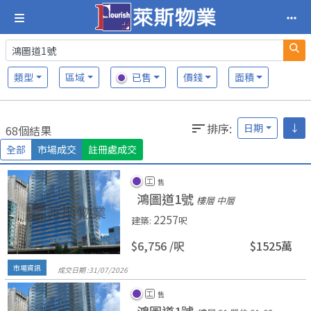
類型
區域
已售
價錢
面積
排序
:
日期
↓
68個結果
全部
市場成交
註冊處成交
工
售
鴻圖道1號
樓層 中層
2257
建築
:
呎
$6,756 /
呎
$1525萬
市場資訊
成交日期 :
31/
07/
2026
工
售