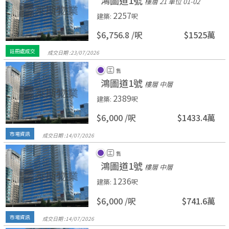
鴻圖道1號
樓層 21
單位 01-02
2257
建築
:
呎
$6,756.8 /
呎
$1525萬
註冊處成交
成交日期 :
23/
07/
2026
工
售
鴻圖道1號
樓層 中層
2389
建築
:
呎
$6,000 /
呎
$1433.4萬
市場資訊
成交日期 :
14/
07/
2026
工
售
鴻圖道1號
樓層 中層
1236
建築
:
呎
$6,000 /
呎
$741.6萬
市場資訊
成交日期 :
14/
07/
2026